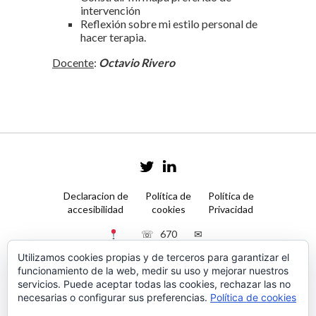
intervención
Reflexión sobre mi estilo personal de
hacer terapia.
Docente
:
Octavio Rivero
Declaracion de
Política de
Política de
accesibilidad
cookies
Privacidad
☏ 670
✉
Galería
50 90
contacto@psilaba.com
Utilizamos cookies propias y de terceros para garantizar el
Jaime
11
funcionamiento de la web, medir su uso y mejorar nuestros
III, Nº
servicios. Puede aceptar todas las cookies, rechazar las no
2, 6ºF,
necesarias o configurar sus preferencias.
Política de cookies
Palma
de