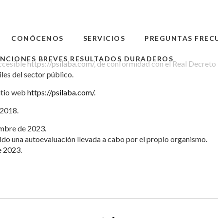
CONÓCENOS
SERVICIOS
PREGUNTAS FREC
ENCIONES BREVES RESULTADOS DURADEROS
ccesible
https://psilaba.com/
, de conformidad con el Real Decreto
les del sector público.
sitio web
https://psilaba.com/
.
/2018.
embre de 2023.
ido una autoevaluación llevada a cabo por el propio organismo.
e 2023.