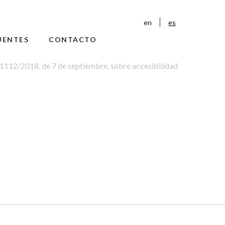
en
es
UENTES
CONTACTO
 1112/2018, de 7 de septiembre, sobre accesibilidad