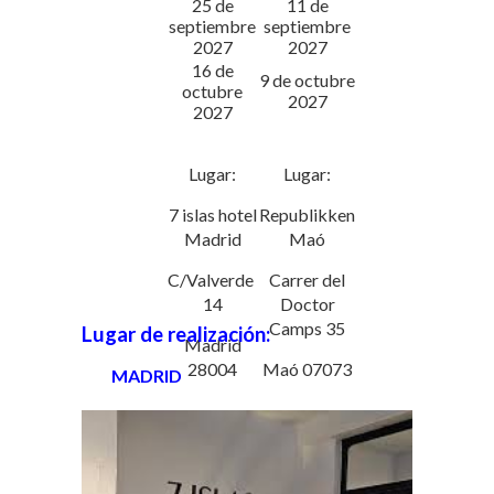
25 de
11 de
septiembre
septiembre
2027
2027
16 de
9 de octubre
octubre
2027
2027
Lugar:
Lugar:
7 islas hotel
Republikken
Madrid
Maó
C/Valverde
Carrer del
14
Doctor
Camps 35
Lugar de realización:
Madrid
28004
Maó 07073
MADRID