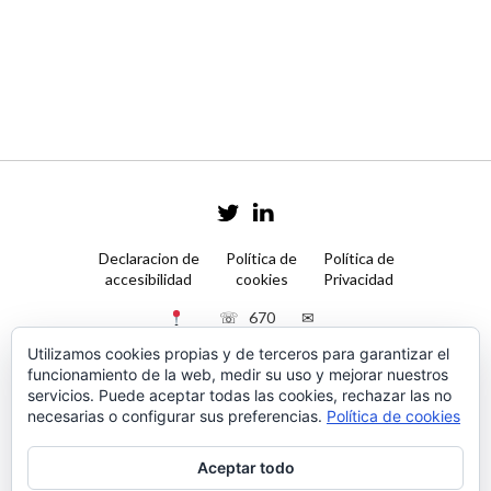
Declaracion de
Política de
Política de
accesibilidad
cookies
Privacidad
☏ 670
✉
Galería
50 90
contacto@psilaba.com
Utilizamos cookies propias y de terceros para garantizar el
Jaime
11
funcionamiento de la web, medir su uso y mejorar nuestros
III, Nº
servicios. Puede aceptar todas las cookies, rechazar las no
2, 6ºF,
necesarias o configurar sus preferencias.
Política de cookies
Palma
de
Mallorca
Aceptar todo
07012