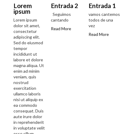
Lorem
Entrada 2
Entrada 1
ipsum
Seguimos
vamos cantemos
Lorem ipsum
cantando
todos de una
dolor sit amet,
vez
Read More
consectetur
Read More
adipiscing elit.
Sed do eiusmod
tempor
incididunt ut
labore et dolore
magna aliqua. Ut
enim ad minim
veniam, quis
nostrud
exercitation
ullamco laboris
nisi ut aliquip ex
ea commodo
consequat. Duis
aute irure dolor
in reprehenderit
in voluptate velit
esse cillum