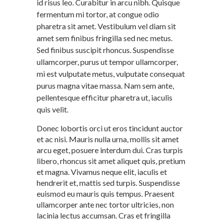
id risus leo. Curabitur in arcu nibh. Quisque
fermentum mi tortor, at congue odio
pharetra sit amet. Vestibulum vel diam sit
amet sem finibus fringilla sed nec metus.
Sed finibus suscipit rhoncus. Suspendisse
ullamcorper, purus ut tempor ullamcorper,
mi est vulputate metus, vulputate consequat
purus magna vitae massa. Nam sem ante,
pellentesque efficitur pharetra ut, iaculis
quis velit.
Donec lobortis orci ut eros tincidunt auctor
et ac nisi. Mauris nulla urna, mollis sit amet
arcu eget, posuere interdum dui. Cras turpis
libero, rhoncus sit amet aliquet quis, pretium
et magna. Vivamus neque elit, iaculis et
hendrerit et, mattis sed turpis. Suspendisse
euismod eu mauris quis tempus. Praesent
ullamcorper ante nec tortor ultricies, non
lacinia lectus accumsan. Cras et fringilla