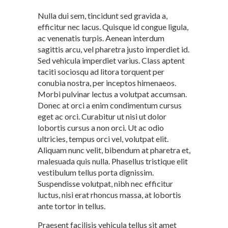
Nulla dui sem, tincidunt sed gravida a,
efficitur nec lacus. Quisque id congue ligula,
ac venenatis turpis. Aenean interdum
sagittis arcu, vel pharetra justo imperdiet id.
Sed vehicula imperdiet varius. Class aptent
taciti sociosqu ad litora torquent per
conubia nostra, per inceptos himenaeos.
Morbi pulvinar lectus a volutpat accumsan.
Donec at orci a enim condimentum cursus
eget ac orci. Curabitur ut nisi ut dolor
lobortis cursus a non orci. Ut ac odio
ultricies, tempus orci vel, volutpat elit.
Aliquam nunc velit, bibendum at pharetra et,
malesuada quis nulla. Phasellus tristique elit
vestibulum tellus porta dignissim.
Suspendisse volutpat, nibh nec efficitur
luctus, nisi erat rhoncus massa, at lobortis
ante tortor in tellus.
Praesent facilisis vehicula tellus sit amet