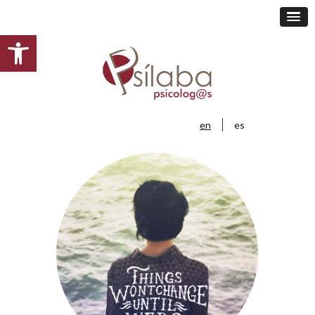
Open toolbar
en
es