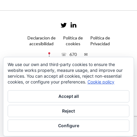
Declaracion de
Política de
Política de
accesibilidad
cookies
Privacidad
☏ 670
✉
Galería
50 90
contacto@psilaba.com
We use our own and third-party cookies to ensure the
Jaime
11
website works properly, measure usage, and improve our
III, Nº
services. You can accept all cookies, reject non-essential
2, 6ºF,
cookies, or configure your preferences.
Cookie policy
Palma
de
Mallorca
Accept all
07012
Reject
© 2014 Creative Portfolio Theme. Developed
by
Dessign.net
Configure